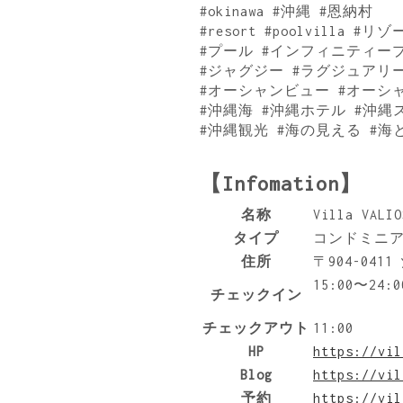
#okinawa #沖縄 #恩納村
#resort #poolvilla
#プール #インフィニティー
#ジャグジー #ラグジュアリ
#オーシャンビュー #オーシ
#沖縄海 #沖縄ホテル #沖縄
#沖縄観光 #海の見える #
【Infomation】
名称
Villa VALIO
タイプ
コンドミニ
住所
〒904-04
15:00〜24:0
チェックイン
チェックアウト
11:00
HP
https://vil
Blog
https://vil
予約
https://vil