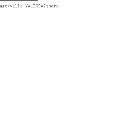
age/villa-VALIOSA?share