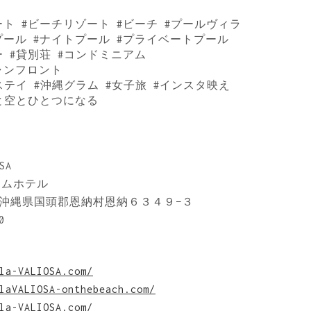
 #リゾート #ビーチリゾート #ビーチ #プールヴィラ
プール #ナイトプール #プライベートプール
ー #貸別荘 #コンドミニアム
ャンフロント
ステイ #沖縄グラム #女子旅 #インスタ映え
海と空とひとつになる
SA
アムホテル
11 沖縄県国頭郡恩納村恩納６３４９−３
0
la-VALIOSA.com/
laVALIOSA-onthebeach.com/
la-VALIOSA.com/