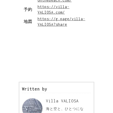
onthebeach.com/
https://villa-
予約
VALIOSA.com/
https://g.page/villa-
地図
VALIOSA?share
Written by
Villa VALIOSA
海と空と、ひとつにな