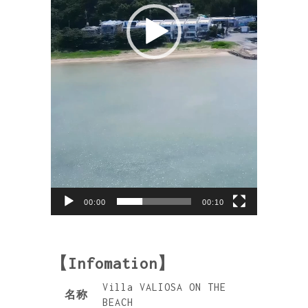
00:00
00:10
【Infomation】
Villa VALIOSA ON THE
名称
BEACH