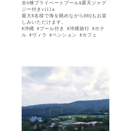
全6棟プライベートプール&露天ジャグ
ジー付きvilla
最大8名様で海を眺めながらBBQもお楽
しみいただけます。
#沖縄 #プール付き #沖縄旅行 #ホテ
ル #ヴィラ #ペンション #カフェ
動
画
プ
レ
ー
ヤ
ー