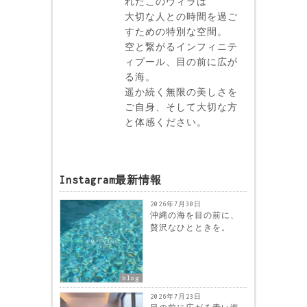
れたこのヴィラは
大切な人との時間を過ご
すための特別な空間。
空と繋がるインフィニテ
ィプール、目の前に広が
る海。
遥か続く無限の美しさを
ご自身、そして大切な方
と体感ください。
Instagram最新情報
2026年7月30日
沖縄の海を目の前に、
贅沢なひとときを。
blog
2026年7月23日