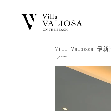
Vill Valio
ラ〜