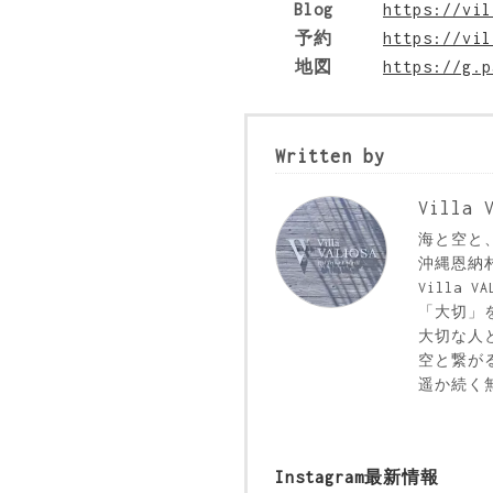
Blog
https://vil
予約
https://vil
地図
https://g.p
Written by
Villa 
海と空と
沖縄恩納
Villa 
「大切」を
大切な人
空と繋が
遥か続く
Instagram最新情報