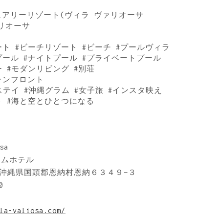
ュアリーリゾート(ヴィラ ヴァリオーサ
ヴァリオーサ
 #リゾート #ビーチリゾート #ビーチ #プールヴィラ
プール #ナイトプール #プライベートプール
 #モダンリビング #別荘
ャンフロント
ステイ #沖縄グラム #女子旅 #インスタ映え
ト #海と空とひとつになる
sa
アムホテル
11 沖縄県国頭郡恩納村恩納６３４９−３
0
la-valiosa.com/