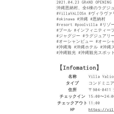
2021.04.23 GRAND OPENING
沖縄恩納村、全6棟のラグジ
#VillaVALIOSA #ヴィラ
#okinawa #沖縄 #恩納村
#resort #poolvilla
#プール #インフィニティー
#ジャグジー #ラグジュアリー
#オーシャンビュー #オーシ
#沖縄海 #沖縄ホテル #沖縄
#沖縄観光 #沖縄観光スポッ
【Infomation】
名称
Villa Valio
タイプ
コンドミニ
住所
〒904-04
チェックイン
15:00〜24:0
チェックアウト
11:00
HP
https://vil