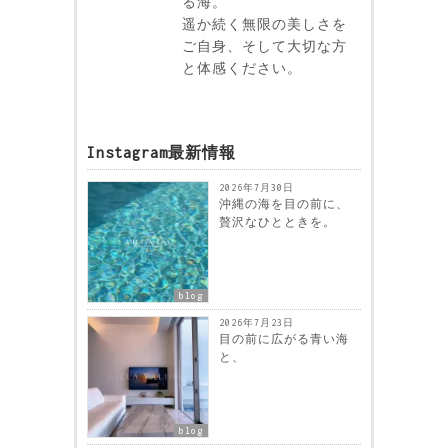
る海。
遥か続く無限の美しさを
ご自身、そして大切な方
と体感ください。
Instagram最新情報
2026年7月30日
沖縄の海を目の前に、
贅沢なひとときを。
blog
2026年7月23日
目の前に広がる青い海
と、
blog