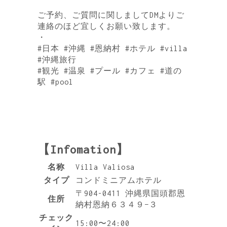
ご予約、ご質問に関しましてDMよりご
連絡のほど宜しくお願い致します。
・
#日本 #沖縄 #恩納村 #ホテル #villa
#沖縄旅行
#観光 #温泉 #プール #カフェ #道の
駅 #pool
【Infomation】
名称
Villa Valiosa
タイプ
コンドミニアムホテル
〒904-0411 沖縄県国頭郡恩
住所
納村恩納６３４９−３
チェック
15:00〜24:00