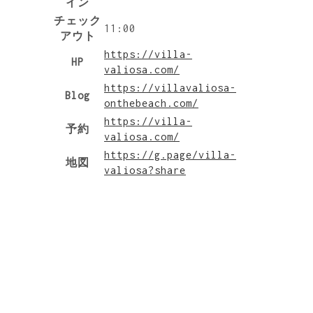
イン
チェック
11:00
アウト
https://villa-
HP
valiosa.com/
https://villavaliosa-
Blog
onthebeach.com/
https://villa-
予約
valiosa.com/
https://g.page/villa-
地図
valiosa?share