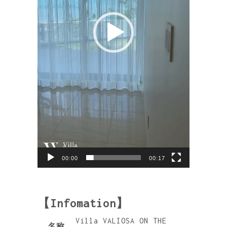
00:00
00:17
【Infomation】
Villa VALIOSA ON THE
名称