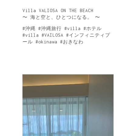
Villa VALIOSA ON THE BEACH
〜 海と空と、ひとつになる。 〜
#沖縄 #沖縄旅行 #villa #ホテル
#villa #VAILOSA #インフィニティプ
ール #okinawa #おきなわ
動
画
プ
レ
ー
ヤ
ー