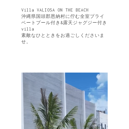
Villa VALIOSA ON THE BEACH
沖縄県国頭郡恩納村に佇む全室プライ
ベートプール付き&露天ジャグジー付き
villa
素敵なひとときをお過ごしくださいま
せ。
動
画
プ
レ
ー
ヤ
ー