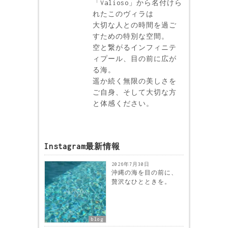
「Valioso」から名付けら
れたこのヴィラは
大切な人との時間を過ご
すための特別な空間。
空と繋がるインフィニテ
ィプール、目の前に広が
る海。
遥か続く無限の美しさを
ご自身、そして大切な方
と体感ください。
Instagram最新情報
2026年7月30日
沖縄の海を目の前に、
贅沢なひとときを。
blog