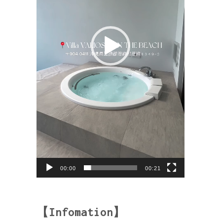
00:00
00:21
【Infomation】