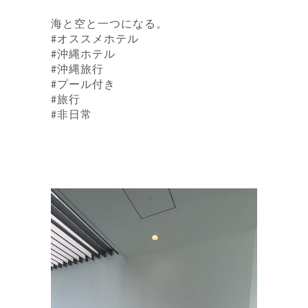
海と空と一つになる。
#オススメホテル
#沖縄ホテル
#沖縄旅行
#プール付き
#旅行
#非日常
動
画
プ
レ
ー
ヤ
ー