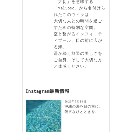
「大切」を意味する
「Valioso」から名付けら
れたこのヴィラは
大切な人との時間を過ご
すための特別な空間。
空と繋がるインフィニテ
ィプール、目の前に広が
る海。
遥か続く無限の美しさを
ご自身、そして大切な方
と体感ください。
Instagram最新情報
2026年7月30日
沖縄の海を目の前に、
贅沢なひとときを。