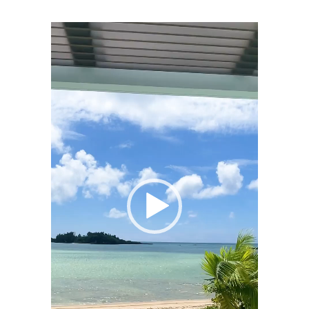
動
画
プ
レ
ー
ヤ
ー