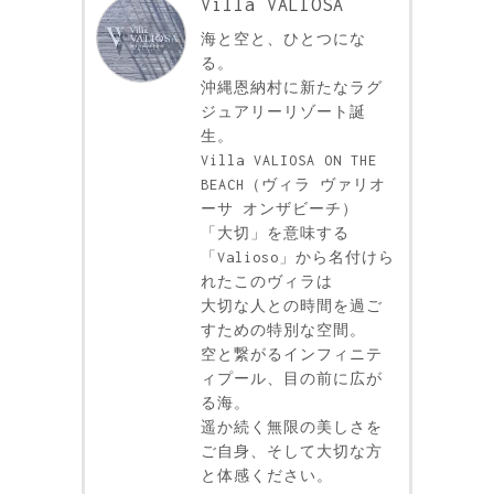
Villa VALIOSA
海と空と、ひとつにな
る。
沖縄恩納村に新たなラグ
ジュアリーリゾート誕
生。
Villa VALIOSA ON THE
BEACH（ヴィラ ヴァリオ
ーサ オンザビーチ）
「大切」を意味する
「Valioso」から名付けら
れたこのヴィラは
大切な人との時間を過ご
すための特別な空間。
空と繋がるインフィニテ
ィプール、目の前に広が
る海。
遥か続く無限の美しさを
ご自身、そして大切な方
と体感ください。