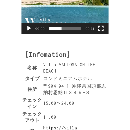
00:00
00:11
【Infomation】
Villa VALIOSA ON THE
名称
BEACH
タイプ
コンドミニアムホテル
〒904-0411 沖縄県国頭郡恩
住所
納村恩納６３４９−３
チェック
15:00〜24:00
イン
チェック
11:00
アウト
https://villa-