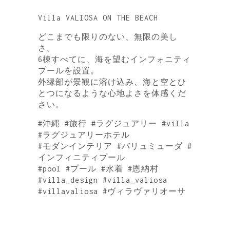
Villa VALIOSA ON THE BEACH
どこまでも限りのない、無限の美し
さ。
6棟すべてに、海を望むインフォニティ
プールを設置。
外縁部が景観に溶け込み、海と空とひ
とつになるような心地よさを体感くだ
さい。
#沖縄 #旅行 #ラグジュアリー #villa
#ラグジュアリーホテル
#モダンインテリア #バリュミューダ #
インフィニティプール
#pool #プール #水着 #恩納村
#villa_design #villa_valiosa
#villavaliosa #ヴィラヴァリオーサ