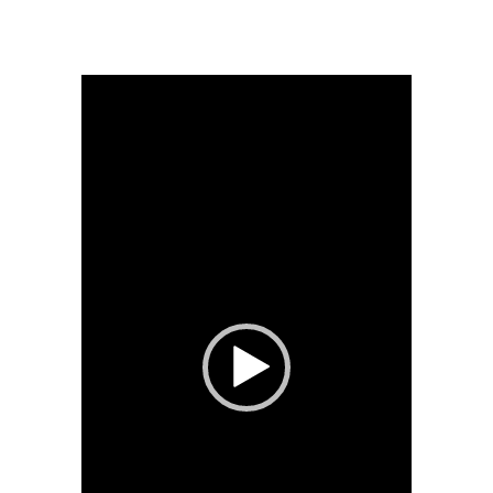
動
画
プ
レ
ー
ヤ
ー