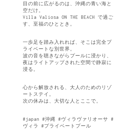
目の前に広がるのは、沖縄の青い海と
空だけ。
Villa Valiosa ON THE BEACH で過ご
す、至福のひととき。
⁡
一歩足を踏み入れれば、そこは完全プ
ライベートな別世界。
波の音を聴きながらプールに浸かり、
夜はライトアップされた空間で静寂に
浸る。
⁡
心から解放される、大人のためのリゾ
ートステイ。
次の休みは、大切な人とここで。
⁡
#japan #沖縄 #ヴィラヴァリオーサ #
ヴィラ #プライベートプール