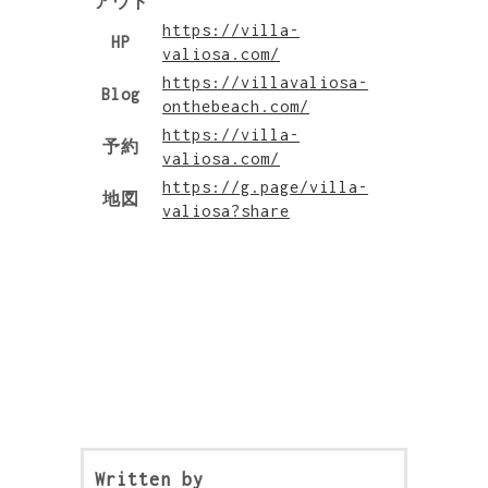
アウト
https://villa-
HP
valiosa.com/
https://villavaliosa-
Blog
onthebeach.com/
https://villa-
予約
valiosa.com/
https://g.page/villa-
地図
valiosa?share
Written by