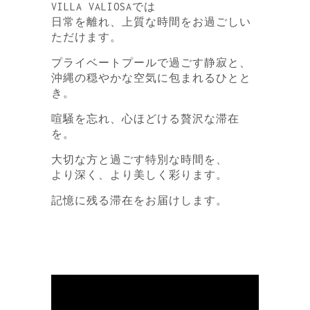
VILLA VALIOSAでは
日常を離れ、上質な時間をお過ごしい
ただけます。
プライベートプールで過ごす静寂と、
沖縄の穏やかな空気に包まれるひとと
き。
喧騒を忘れ、心ほどける贅沢な滞在
を。
大切な方と過ごす特別な時間を、
より深く、より美しく彩ります。
記憶に残る滞在をお届けします。
動
画