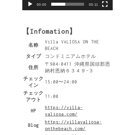
00:00
00:11
【Infomation】
Villa VALIOSA ON THE
名称
BEACH
タイプ
コンドミニアムホテル
〒904-0411 沖縄県国頭郡恩
住所
納村恩納６３４９−３
チェック
15:00〜24:00
イン
チェック
11:00
アウト
https://villa-
HP
valiosa.com/
https://villavaliosa-
Blog
onthebeach.com/