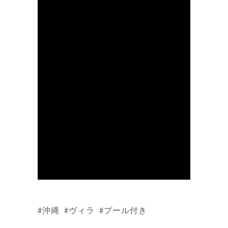
#沖縄 #ヴィラ #プール付き
⁡